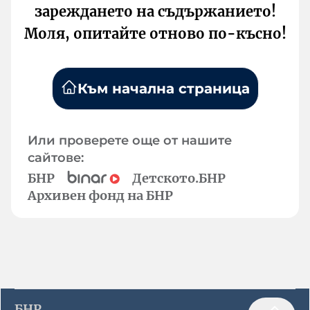
зареждането на съдържанието!
Моля, опитайте отново по-късно!
Към начална страница
Или проверете още от нашите
сайтове:
БНР
Детското.БНР
Архивен фонд на БНР
БНР