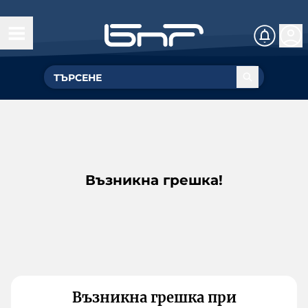
Възникна грешка!
Възникна грешка при