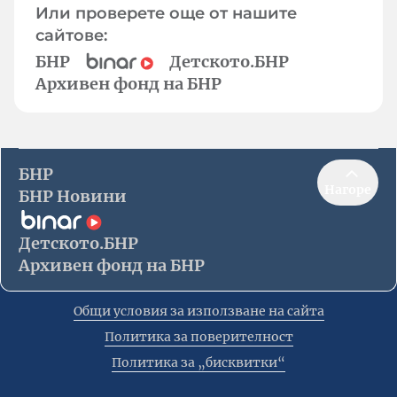
Или проверете още от нашите
сайтове:
БНР
Детското.БНР
Архивен фонд на БНР
БНР
Нагоре
БНР Новини
Детското.БНР
Архивен фонд на БНР
Общи условия за използване на сайта
Политика за поверителност
Политика за „бисквитки“