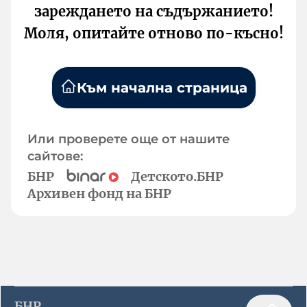
зареждането на съдържанието!
Моля, опитайте отново по-късно!
Към начална страница
Или проверете още от нашите
сайтове:
БНР
Детското.БНР
Архивен фонд на БНР
БНР