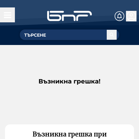
Възникна грешка!
Възникна грешка при