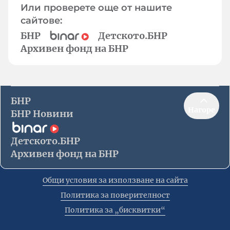
Или проверете още от нашите
сайтове:
БНР
Детското.БНР
Архивен фонд на БНР
БНР
Нагоре
БНР Новини
Детското.БНР
Архивен фонд на БНР
Общи условия за използване на сайта
Политика за поверителност
Политика за „бисквитки“