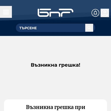
Възникна грешка!
Възникна грешка при