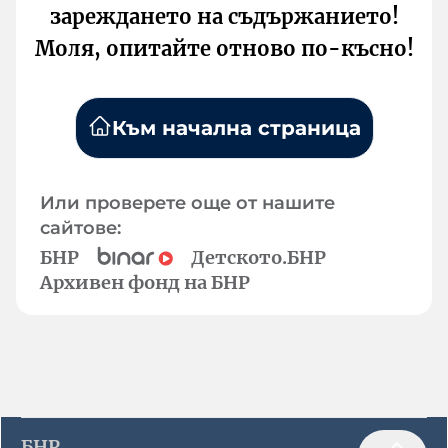
зареждането на съдържанието!
Моля, опитайте отново по-късно!
Към начална страница
Или проверете още от нашите
сайтове:
БНР
Детското.БНР
Архивен фонд на БНР
БНР