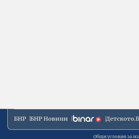
БНР
БНР Новини
Детското.
Общи условия за из