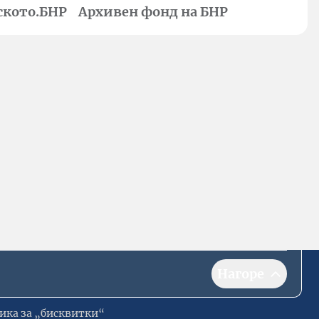
ското.БНР
Архивен фонд на БНР
Нагоре
ика за „бисквитки“