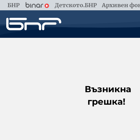
БНР
Детското.БНР
Архивен фон
Възникна
грешка!