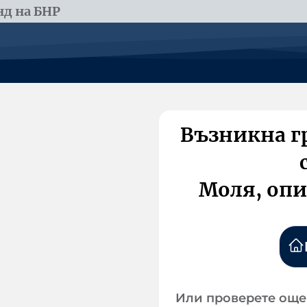
д на БНР
Възникна г
Моля, опи
Или проверете още 