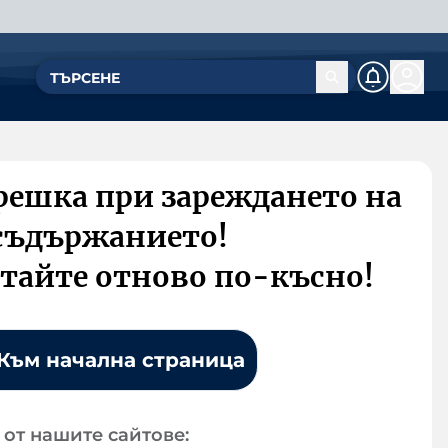
решка при зареждането на
съдържанието!
тайте отново по-късно!
Към начална страница
от нашите сайтове: