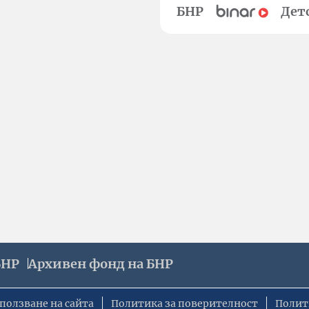
БНР
Дет
БНР
Архивен фонд на БНР
ползване на сайта
Политика за поверителност
Полит