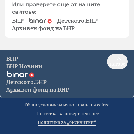
Или проверете още от нашите
сайтове:
БНР
Детското.БНР
Архивен фонд на БНР
БНР
Нагоре
БНР Новини
Детското.БНР
Архивен фонд на БНР
Общи условия за използване на сайта
Политика за поверителност
Политика за „бисквитки“