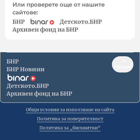
Или проверете още от нашите
сайтове:
БНР
Детското.БНР
Архивен фонд на БНР
БНР
Нагоре
БНР Новини
Детското.БНР
Архивен фонд на БНР
Общи условия за използване на сайта
Политика за поверителност
Политика за „бисквитки“