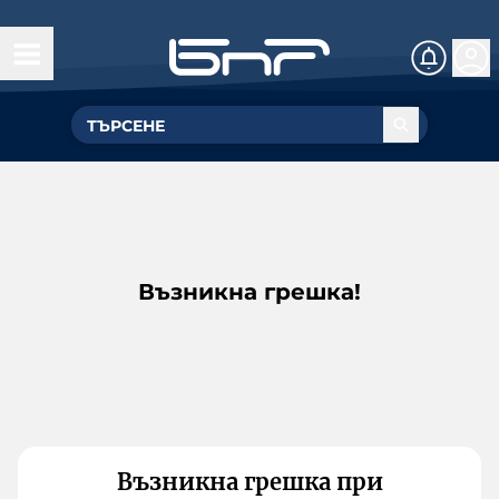
Възникна грешка!
Възникна грешка при