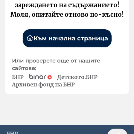
зареждането на съдържанието!
Моля, опитайте отново по-късно!
Към начална страница
Или проверете още от нашите
сайтове:
БНР
Детското.БНР
Архивен фонд на БНР
БНР