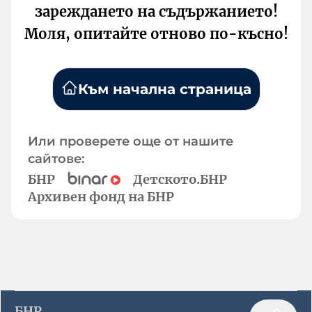
зареждането на съдържанието!
Моля, опитайте отново по-късно!
Към начална страница
Или проверете още от нашите
сайтове:
БНР
Детското.БНР
Архивен фонд на БНР
БНР