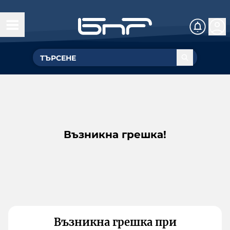
Възникна грешка!
Възникна грешка при