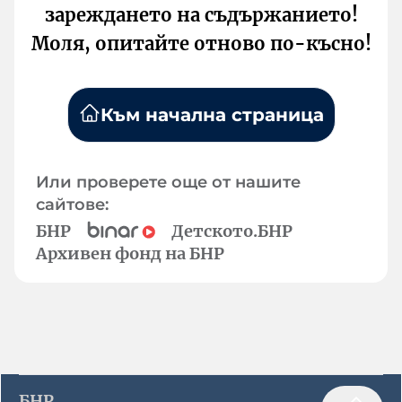
зареждането на съдържанието!
Моля, опитайте отново по-късно!
Към начална страница
Или проверете още от нашите
сайтове:
БНР
Детското.БНР
Архивен фонд на БНР
БНР