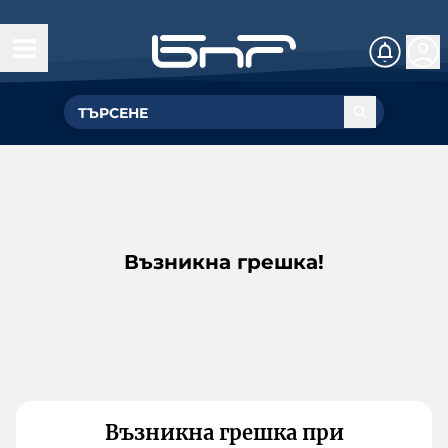
Възникна грешка!
Възникна грешка при