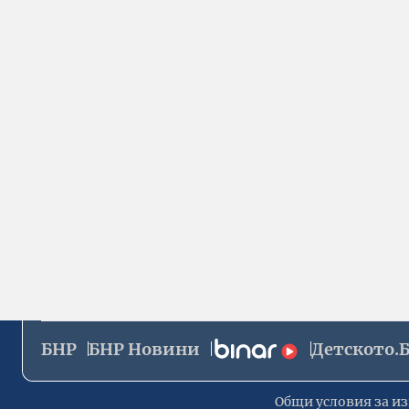
БНР
БНР Новини
Детското.
Общи условия за из