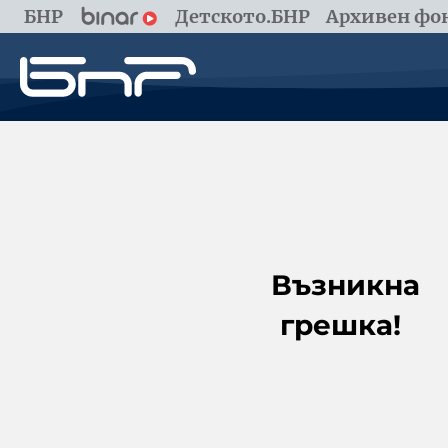
БНР
Детското.БНР
Архивен фон
Възникна
грешка!