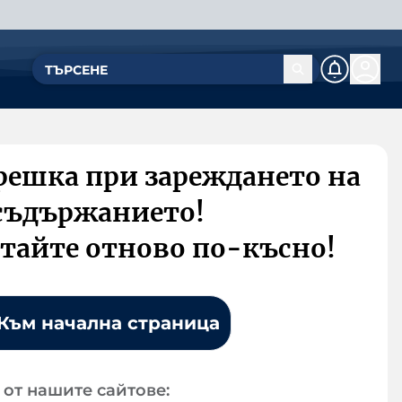
решка при зареждането на
съдържанието!
тайте отново по-късно!
Към начална страница
от нашите сайтове: