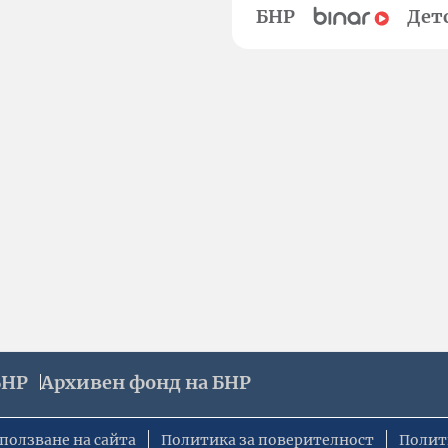
БНР
Дет
БНР
Архивен фонд на БНР
ползване на сайта
Политика за поверителност
Полит