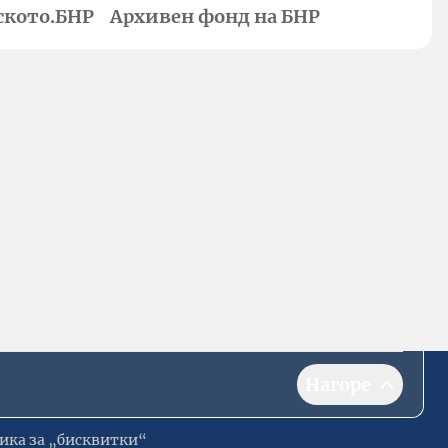
ското.БНР
Архивен фонд на БНР
Нагоре
ика за „бисквитки“