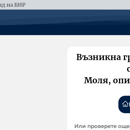
д на БНР
Възникна г
Моля, опи
Или проверете още 