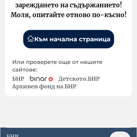
зареждането на съдържанието!
Моля, опитайте отново по-късно!
Към начална страница
Или проверете още от нашите
сайтове:
БНР
Детското.БНР
Архивен фонд на БНР
БНР