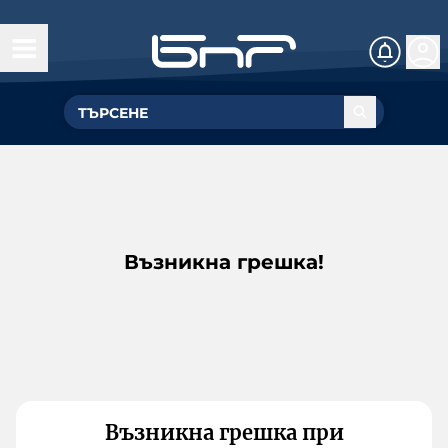
Възникна грешка!
Възникна грешка при