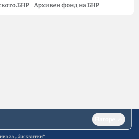
ското.БНР
Архивен фонд на БНР
Нагоре
ика за „бисквитки“