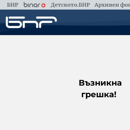
БНР
Детското.БНР
Архивен фон
Възникна
грешка!