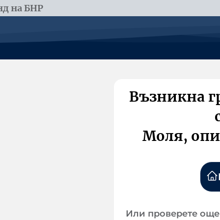
д на БНР
Възникна г
Моля, опи
Или проверете още 