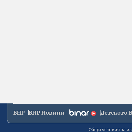
БНР
БНР Новини
Детското.
Общи условия за из