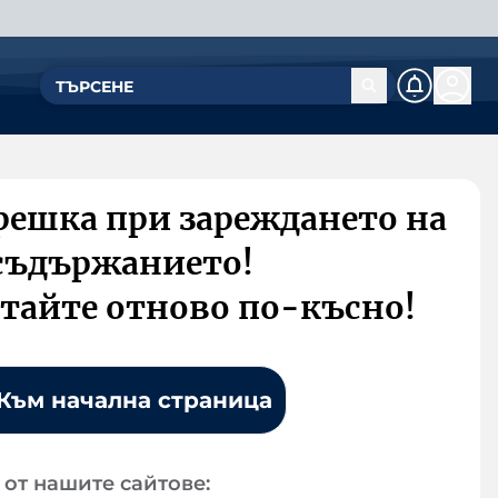
решка при зареждането на
съдържанието!
тайте отново по-късно!
Към начална страница
от нашите сайтове: