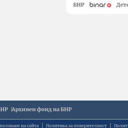
БНР
Дет
БНР
Архивен фонд на БНР
ползване на сайта
Политика за поверителност
Полит