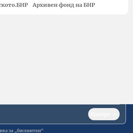
ското.БНР
Архивен фонд на БНР
Нагоре
ика за „бисквитки“