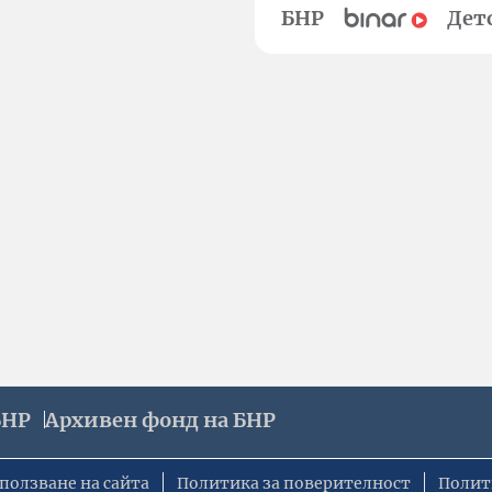
БНР
Дет
БНР
Архивен фонд на БНР
ползване на сайта
Политика за поверителност
Полит