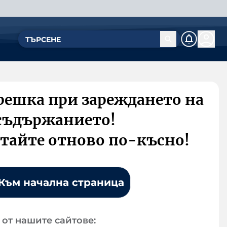
решка при зареждането на
съдържанието!
тайте отново по-късно!
Към начална страница
от нашите сайтове: