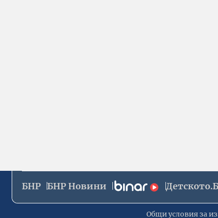
БНР
БНР Новини
Детското.
Общи условия за из