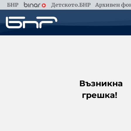
БНР
Детското.БНР
Архивен фон
Възникна
грешка!