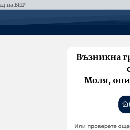
д на БНР
Възникна г
Моля, опи
Или проверете още 