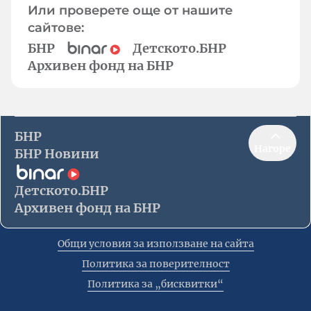
Или проверете още от нашите
сайтове:
БНР
Детското.БНР
Архивен фонд на БНР
БНР
Нагоре
БНР Новини
Детското.БНР
Архивен фонд на БНР
Общи условия за използване на сайта
Политика за поверителност
Политика за „бисквитки“