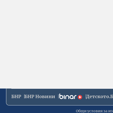
БНР
БНР Новини
Детското.
Общи условия за из