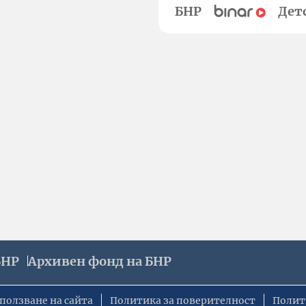
БНР
Дет
БНР
Архивен фонд на БНР
ползване на сайта
Политика за поверителност
Полит