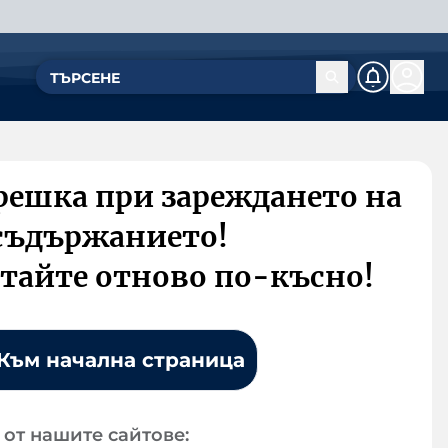
решка при зареждането на
съдържанието!
тайте отново по-късно!
Към начална страница
от нашите сайтове: