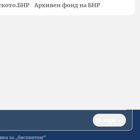
ското.БНР
Архивен фонд на БНР
Нагоре
ика за „бисквитки“