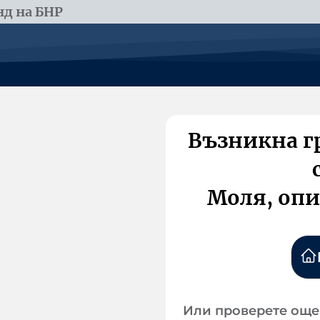
д на БНР
Възникна г
Моля, опи
Или проверете още 