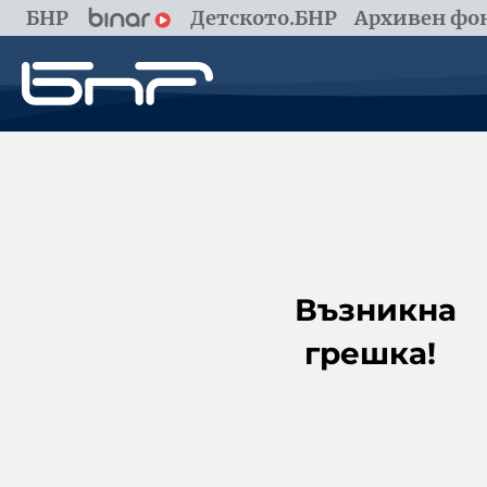
БНР
Детското.БНР
Архивен фон
Възникна
грешка!