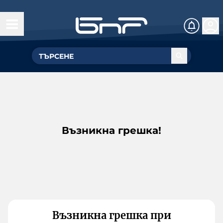
Възникна грешка!
Възникна грешка при