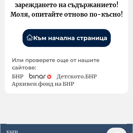
зареждането на съдържанието!
Моля, опитайте отново по-късно!
Към начална страница
Или проверете още от нашите
сайтове:
БНР
Детското.БНР
Архивен фонд на БНР
БНР