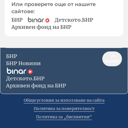
Или проверете още от нашите
сайтове:
БНР
Детското.БНР
Архивен фонд на БНР
БНР
Нагоре
БНР Новини
Детското.БНР
Архивен фонд на БНР
Общи условия за използване на сайта
Политика за поверителност
Политика за „бисквитки“