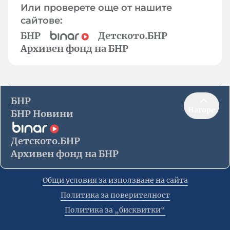
Или проверете още от нашите
сайтове:
БНР
Детското.БНР
Архивен фонд на БНР
БНР
Нагоре
БНР Новини
Детското.БНР
Архивен фонд на БНР
Общи условия за използване на сайта
Политика за поверителност
Политика за „бисквитки“