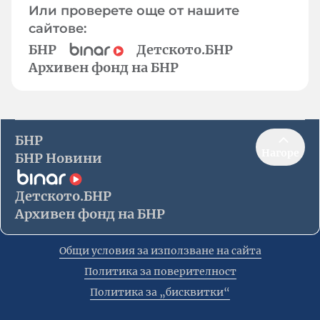
Или проверете още от нашите
сайтове:
БНР
Детското.БНР
Архивен фонд на БНР
БНР
Нагоре
БНР Новини
Детското.БНР
Архивен фонд на БНР
Общи условия за използване на сайта
Политика за поверителност
Политика за „бисквитки“