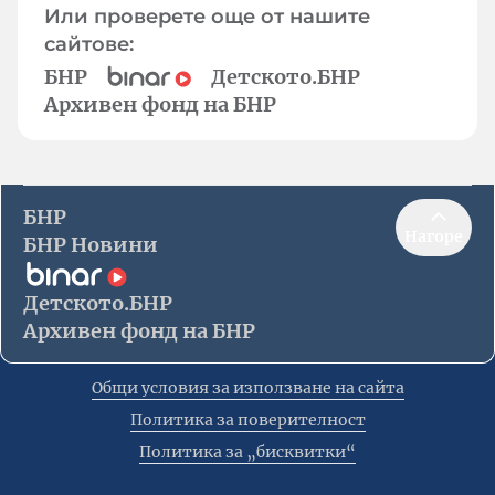
Или проверете още от нашите
сайтове:
БНР
Детското.БНР
Архивен фонд на БНР
БНР
Нагоре
БНР Новини
Детското.БНР
Архивен фонд на БНР
Общи условия за използване на сайта
Политика за поверителност
Политика за „бисквитки“