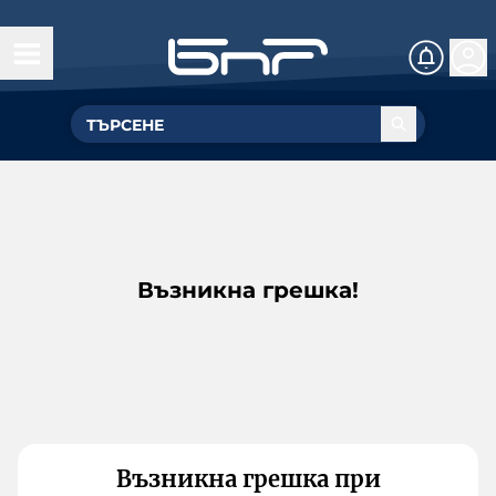
Възникна грешка!
Възникна грешка при