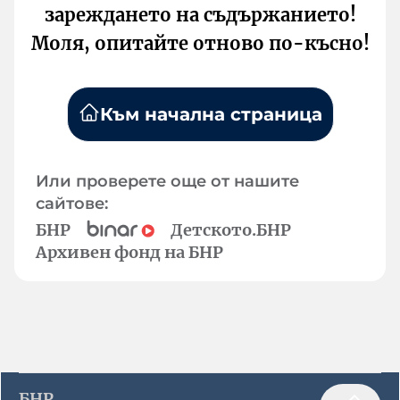
зареждането на съдържанието!
Моля, опитайте отново по-късно!
Към начална страница
Или проверете още от нашите
сайтове:
БНР
Детското.БНР
Архивен фонд на БНР
БНР