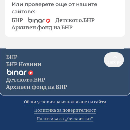
Или проверете още от нашите
сайтове:
БНР
Детското.БНР
Архивен фонд на БНР
БНР
Нагоре
БНР Новини
Детското.БНР
Архивен фонд на БНР
Общи условия за използване на сайта
Политика за поверителност
Политика за „бисквитки“