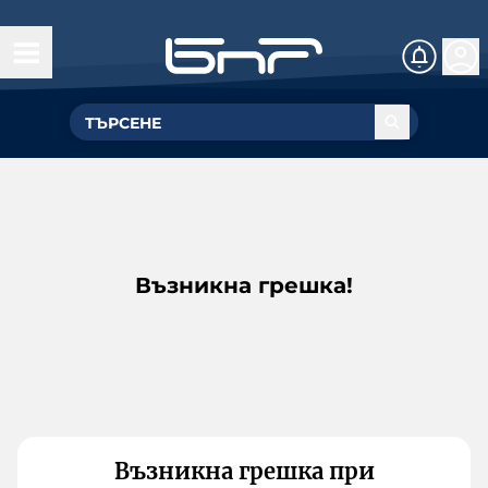
Възникна грешка!
Възникна грешка при