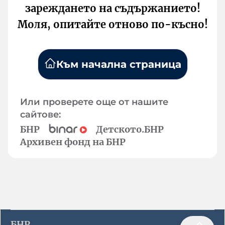
зареждането на съдържанието!
Моля, опитайте отново по-късно!
Към начална страница
Или проверете още от нашите
сайтове:
БНР
Детското.БНР
Архивен фонд на БНР
БНР