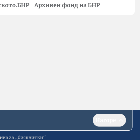
ското.БНР
Архивен фонд на БНР
Нагоре
ика за „бисквитки“