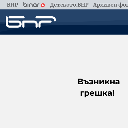
БНР
Детското.БНР
Архивен фон
Възникна
грешка!