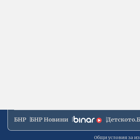
БНР
БНР Новини
Детското.
Общи условия за из