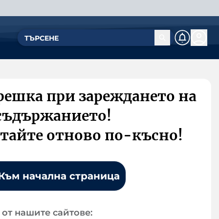
решка при зареждането на
съдържанието!
тайте отново по-късно!
Към начална страница
от нашите сайтове: