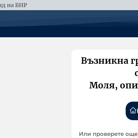
д на БНР
Възникна г
Моля, опи
Или проверете още 