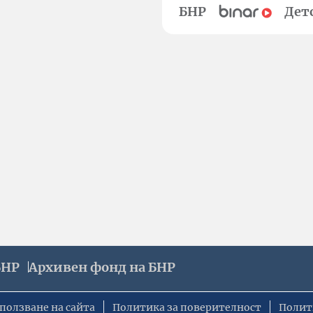
БНР
Дет
БНР
Архивен фонд на БНР
ползване на сайта
Политика за поверителност
Полит