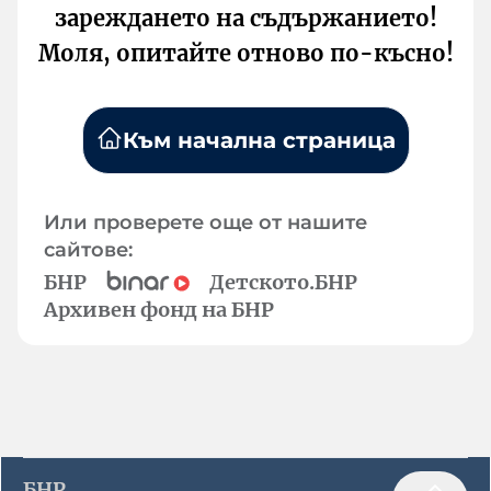
зареждането на съдържанието!
Моля, опитайте отново по-късно!
Към начална страница
Или проверете още от нашите
сайтове:
БНР
Детското.БНР
Архивен фонд на БНР
БНР