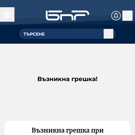
Възникна грешка!
Възникна грешка при