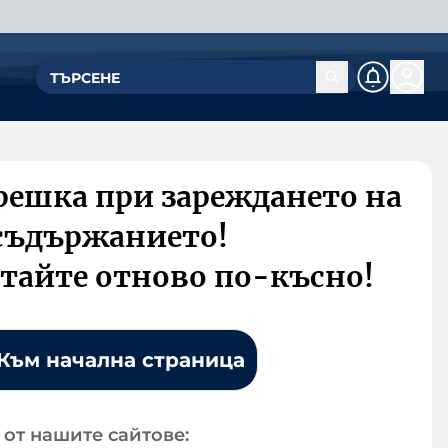
решка при зареждането на
съдържанието!
тайте отново по-късно!
Към начална страница
от нашите сайтове: