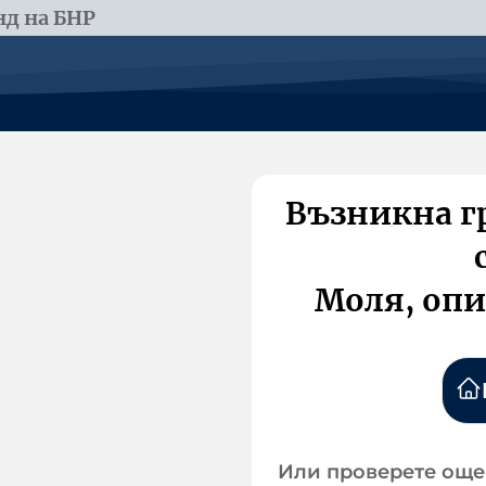
д на БНР
Възникна г
Моля, опи
Или проверете още 