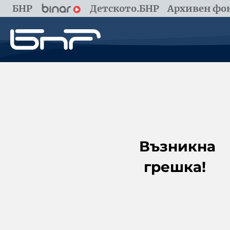
БНР
Детското.БНР
Архивен фон
Възникна
грешка!