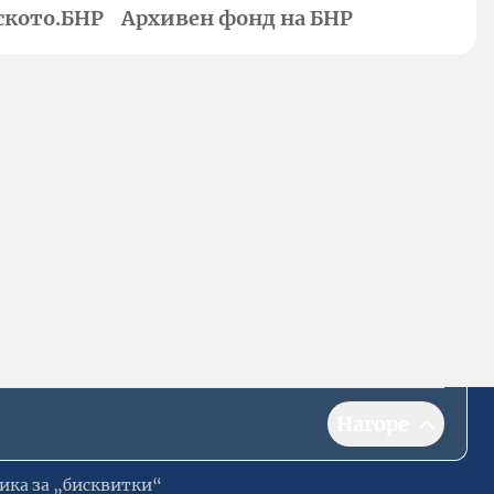
ското.БНР
Архивен фонд на БНР
Нагоре
ика за „бисквитки“