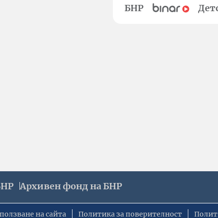
БНР
Дет
БНР
Архивен фонд на БНР
ползване на сайта
Политика за поверителност
Полит