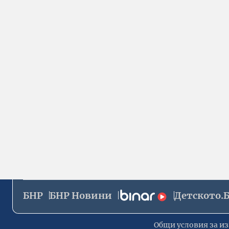
БНР
БНР Новини
Детското.
Общи условия за из