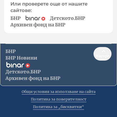
Или проверете още от нашите
сайтове:
БНР
Детското.БНР
Архивен фонд на БНР
БНР
Нагоре
БНР Новини
Детското.БНР
Архивен фонд на БНР
Общи условия за използване на сайта
Политика за поверителност
Политика за „бисквитки“