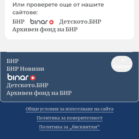
Или проверете още от нашите
сайтове:
БНР
Детското.БНР
Архивен фонд на БНР
БНР
Нагоре
БНР Новини
Детското.БНР
Архивен фонд на БНР
Общи условия за използване на сайта
Политика за поверителност
Политика за „бисквитки“