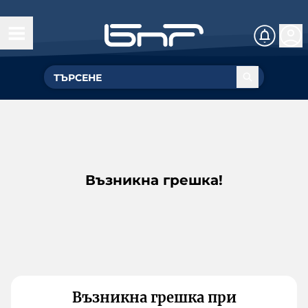
Възникна грешка!
Възникна грешка при