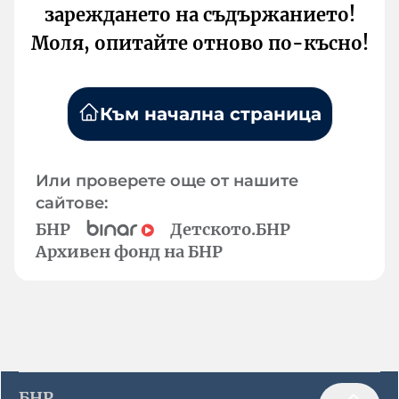
зареждането на съдържанието!
Моля, опитайте отново по-късно!
Към начална страница
Или проверете още от нашите
сайтове:
БНР
Детското.БНР
Архивен фонд на БНР
БНР