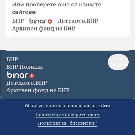
Или проверете още от нашите
сайтове:
БНР
Детското.БНР
Архивен фонд на БНР
БНР
Нагоре
БНР Новини
Детското.БНР
Архивен фонд на БНР
Общи условия за използване на сайта
Политика за поверителност
Политика за „бисквитки“