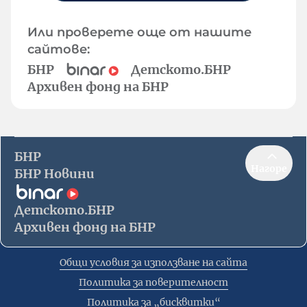
Или проверете още от нашите
сайтове:
БНР
Детското.БНР
Архивен фонд на БНР
БНР
Нагоре
БНР Новини
Детското.БНР
Архивен фонд на БНР
Общи условия за използване на сайта
Политика за поверителност
Политика за „бисквитки“