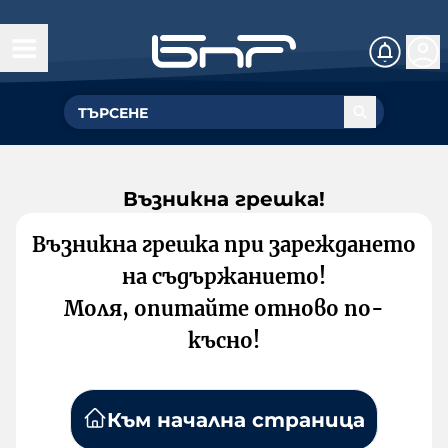
Възникна грешка!
Възникна грешка при зареждането
на съдържанието!
Моля, опитайте отново по-
късно!
Към начална страница