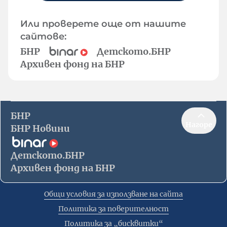
Или проверете още от нашите
сайтове:
БНР
Детското.БНР
Архивен фонд на БНР
БНР
Нагоре
БНР Новини
Детското.БНР
Архивен фонд на БНР
Общи условия за използване на сайта
Политика за поверителност
Политика за „бисквитки“