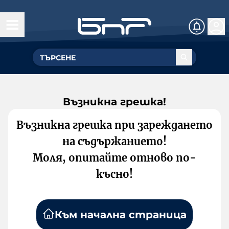
Възникна грешка!
Възникна грешка при зареждането
на съдържанието!
Моля, опитайте отново по-
късно!
Към начална страница