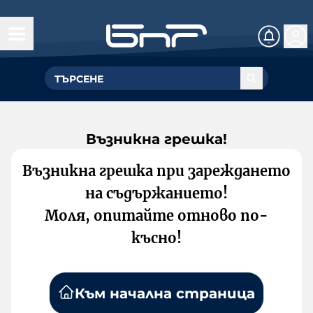
Възникна грешка!
Възникна грешка при зареждането
на съдържанието!
Моля, опитайте отново по-
късно!
Към начална страница