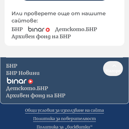
Или проверете още от нашите
сайтове:
БНР
Детското.БНР
Архивен фонд на БНР
БНР
Нагоре
БНР Новини
Детското.БНР
Архивен фонд на БНР
Общи условия за използване на сайта
Политика за поверителност
Политика за „бисквитки“