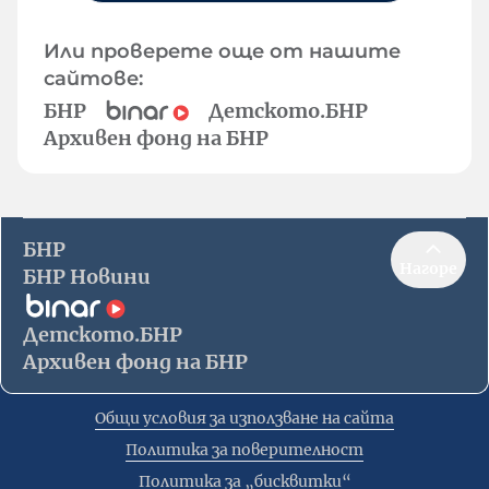
Или проверете още от нашите
сайтове:
БНР
Детското.БНР
Архивен фонд на БНР
БНР
Нагоре
БНР Новини
Детското.БНР
Архивен фонд на БНР
Общи условия за използване на сайта
Политика за поверителност
Политика за „бисквитки“