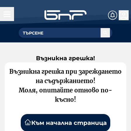
Възникна грешка!
Възникна грешка при зареждането
на съдържанието!
Моля, опитайте отново по-
късно!
Към начална страница