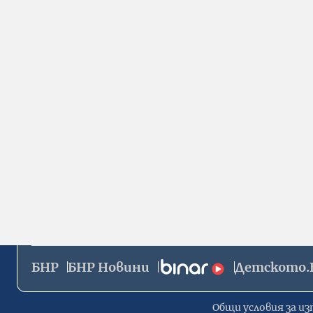
БНР
БНР Новини
Детското.
Общи условия за из