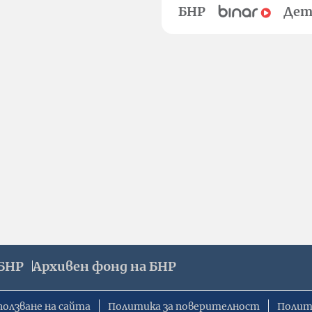
БНР
Дет
БНР
Архивен фонд на БНР
ползване на сайта
Политика за поверителност
Полит