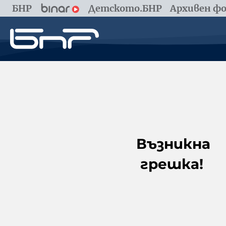
БНР
Детското.БНР
Архивен фо
Възникна
грешка!