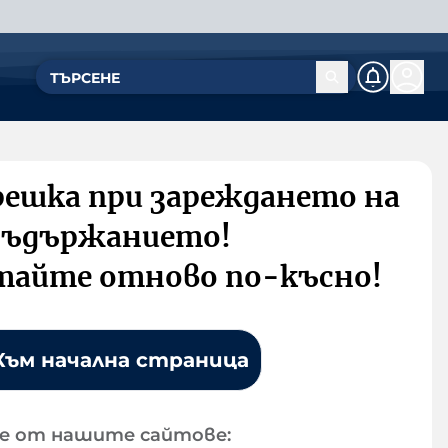
решка при зареждането на
съдържанието!
тайте отново по-късно!
Към начална страница
е от нашите сайтове: