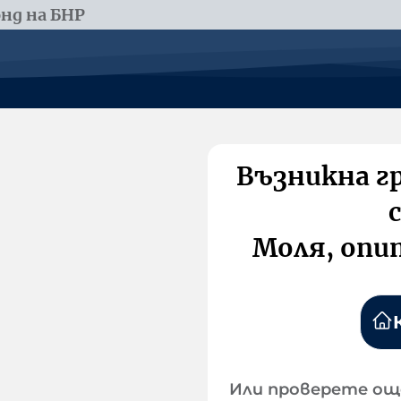
нд на БНР
Възникна г
Моля, опи
Или проверете ощ