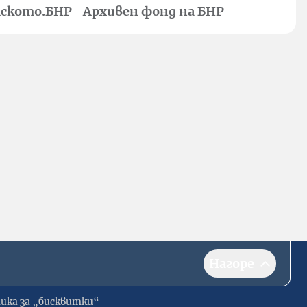
ското.БНР
Архивен фонд на БНР
Нагоре
ика за „бисквитки“