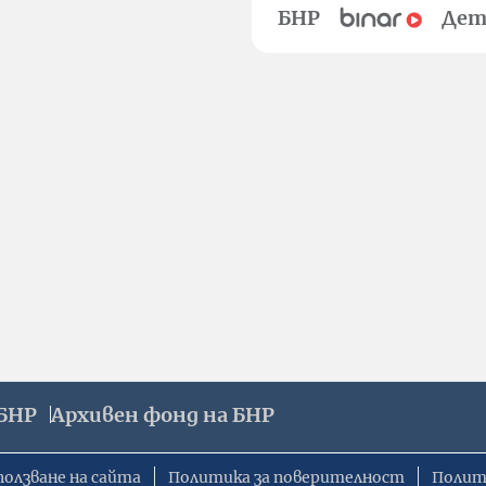
БНР
Дет
БНР
Архивен фонд на БНР
ползване на сайта
Политика за поверителност
Полит