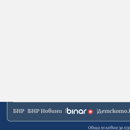
БНР
БНР Новини
Детското.
Общи условия за из