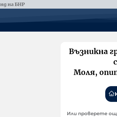
нд на БНР
Възникна г
Моля, опи
Или проверете ощ