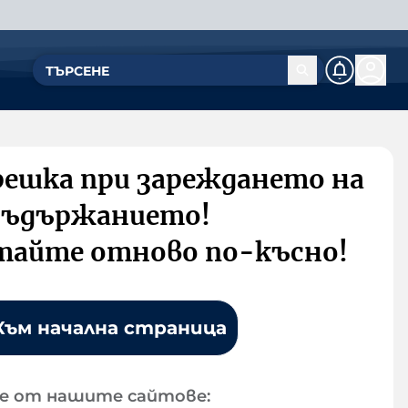
решка при зареждането на
съдържанието!
тайте отново по-късно!
Към начална страница
е от нашите сайтове: