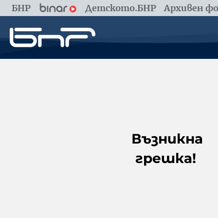
БНР
Детското.БНР
Архивен фо
Възникна
грешка!