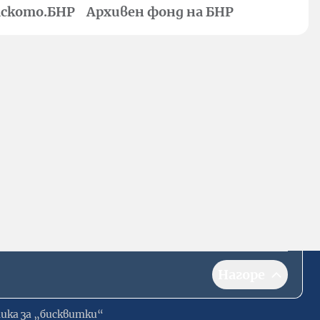
ското.БНР
Архивен фонд на БНР
Нагоре
ика за „бисквитки“