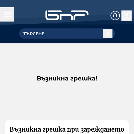
Възникна грешка!
Възникна грешка при зареждането