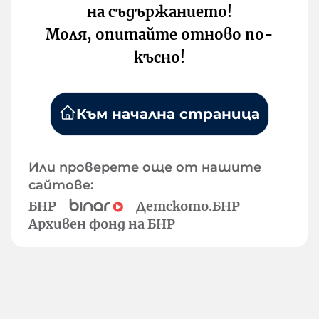
на съдържанието!
Моля, опитайте отново по-
късно!
Към начална страница
Или проверете още от нашите
сайтове:
БНР
Детското.БНР
Архивен фонд на БНР