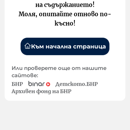
на съдържанието!
Моля, опитайте отново по-
късно!
Към начална страница
Или проверете още от нашите
сайтове:
БНР
Детското.БНР
Архивен фонд на БНР