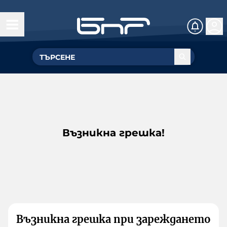
Възникна грешка!
Възникна грешка при зареждането