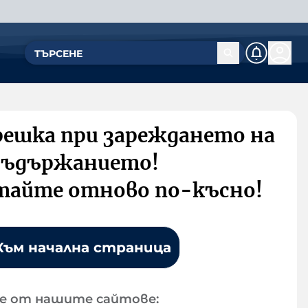
решка при зареждането на
съдържанието!
тайте отново по-късно!
Към начална страница
е от нашите сайтове: