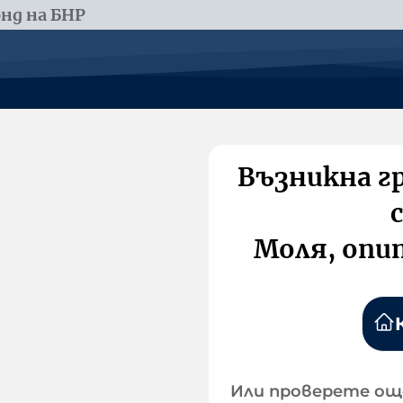
нд на БНР
Възникна г
Моля, опи
Или проверете ощ