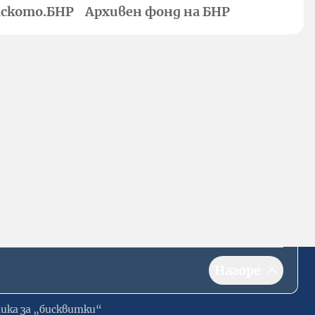
ското.БНР
Архивен фонд на БНР
Нагоре
ика за „бисквитки“