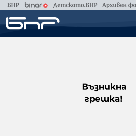
БНР
Детското.БНР
Архивен фо
Възникна
грешка!