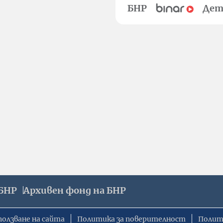
БНР
Дет
БНР
Архивен фонд на БНР
ползване на сайта
Политика за поверителност
Полит