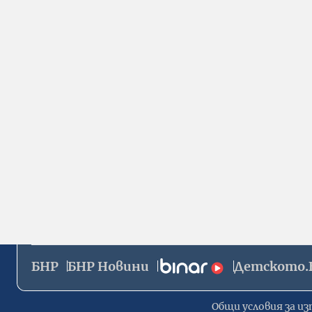
БНР
БНР Новини
Детското.
Общи условия за из