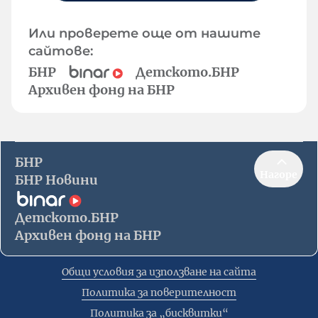
Или проверете още от нашите
сайтове:
БНР
Детското.БНР
Архивен фонд на БНР
БНР
Нагоре
БНР Новини
Детското.БНР
Архивен фонд на БНР
Общи условия за използване на сайта
Политика за поверителност
Политика за „бисквитки“