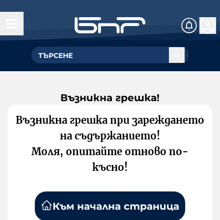
Възникна грешка!
Възникна грешка при зареждането
на съдържанието!
Моля, опитайте отново по-
късно!
Към начална страница