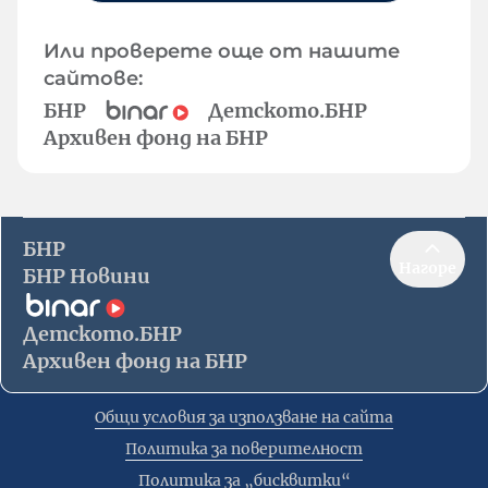
Или проверете още от нашите
сайтове:
БНР
Детското.БНР
Архивен фонд на БНР
БНР
Нагоре
БНР Новини
Детското.БНР
Архивен фонд на БНР
Общи условия за използване на сайта
Политика за поверителност
Политика за „бисквитки“