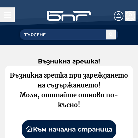
Възникна грешка!
Възникна грешка при зареждането
на съдържанието!
Моля, опитайте отново по-
късно!
Към начална страница