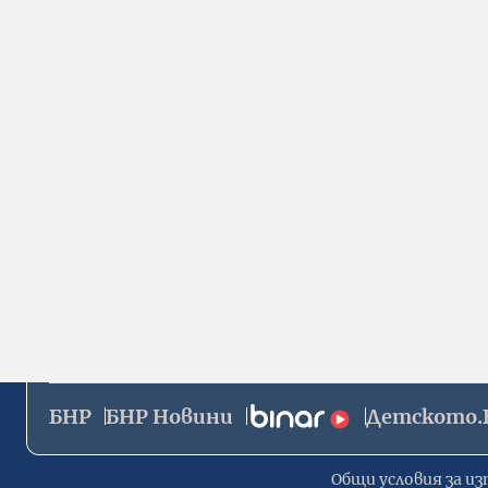
БНР
БНР Новини
Детското.
Общи условия за из