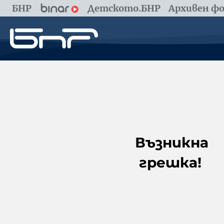
БНР
Детското.БНР
Архивен фо
Възникна
грешка!