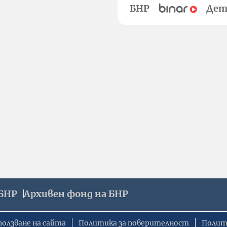
БНР
Дет
БНР
Архивен фонд на БНР
ползване на сайта
Политика за поверителност
Полит