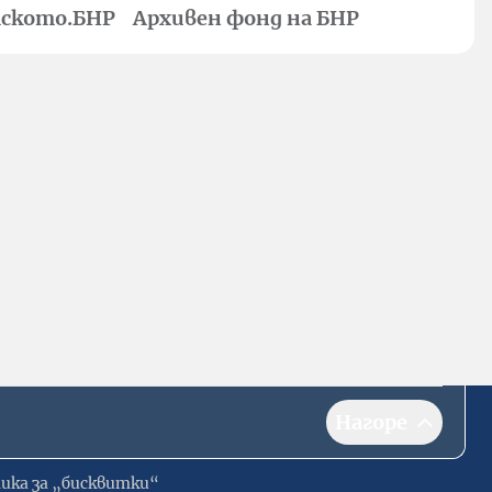
ското.БНР
Архивен фонд на БНР
Нагоре
ика за „бисквитки“