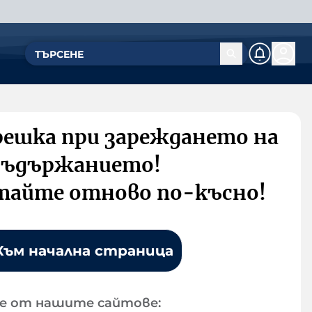
решка при зареждането на
съдържанието!
тайте отново по-късно!
Към начална страница
е от нашите сайтове: