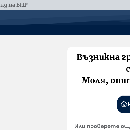
нд на БНР
Възникна г
Моля, опи
Или проверете ощ