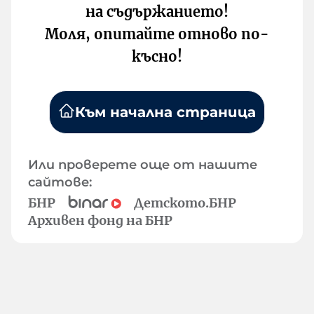
на съдържанието!
Моля, опитайте отново по-
късно!
Към начална страница
Или проверете още от нашите
сайтове:
БНР
Детското.БНР
Архивен фонд на БНР