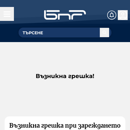
Възникна грешка!
Възникна грешка при зареждането