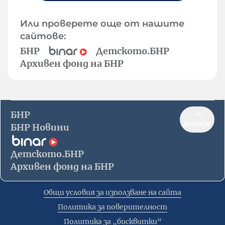
Или проверете още от нашите
сайтове:
БНР
Детското.БНР
Архивен фонд на БНР
БНР
Нагоре
БНР Новини
Детското.БНР
Архивен фонд на БНР
Общи условия за използване на сайта
Политика за поверителност
Политика за „бисквитки“