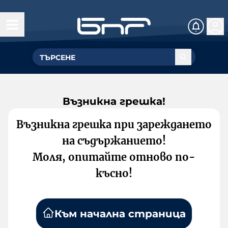
Възникна грешка!
Възникна грешка при зареждането
на съдържанието!
Моля, опитайте отново по-
късно!
Към начална страница