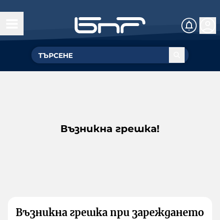
Възникна грешка!
Възникна грешка при зареждането