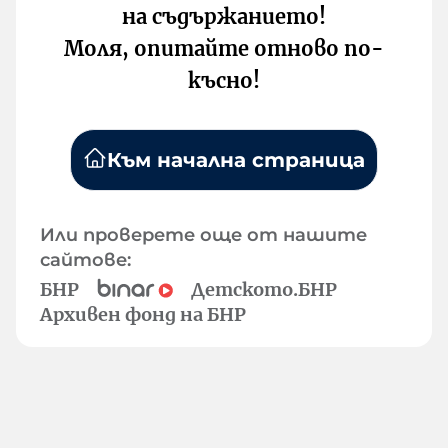
на съдържанието!
Моля, опитайте отново по-
късно!
Към начална страница
Или проверете още от нашите
сайтове:
БНР
Детското.БНР
Архивен фонд на БНР