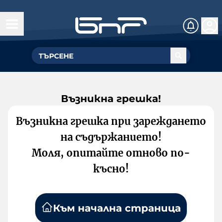
Възникна грешка!
Възникна грешка при зареждането
на съдържанието!
Моля, опитайте отново по-
късно!
Към начална страница