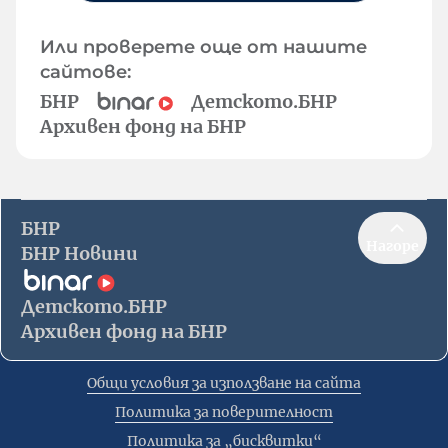
Или проверете още от нашите
сайтове:
БНР
Детското.БНР
Архивен фонд на БНР
БНР
Нагоре
БНР Новини
Детското.БНР
Архивен фонд на БНР
Общи условия за използване на сайта
Политика за поверителност
Политика за „бисквитки“