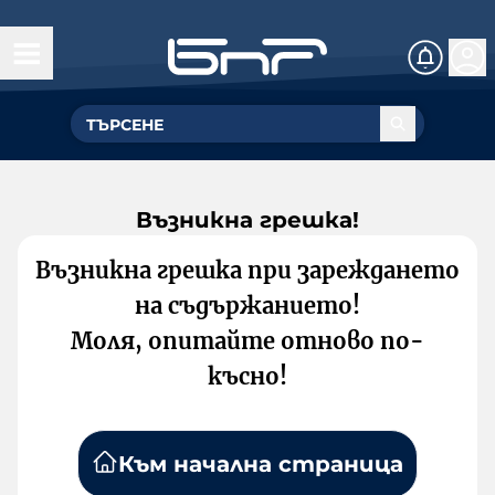
Възникна грешка!
Възникна грешка при зареждането
на съдържанието!
Моля, опитайте отново по-
късно!
Към начална страница