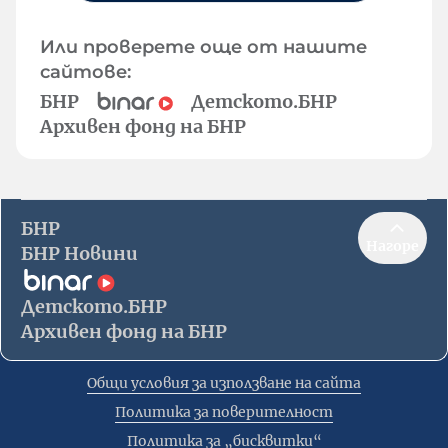
Или проверете още от нашите
сайтове:
БНР
Детското.БНР
Архивен фонд на БНР
БНР
Нагоре
БНР Новини
Детското.БНР
Архивен фонд на БНР
Общи условия за използване на сайта
Политика за поверителност
Политика за „бисквитки“