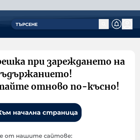
решка при зареждането на
съдържанието!
тайте отново по-късно!
Към начална страница
е от нашите сайтове: