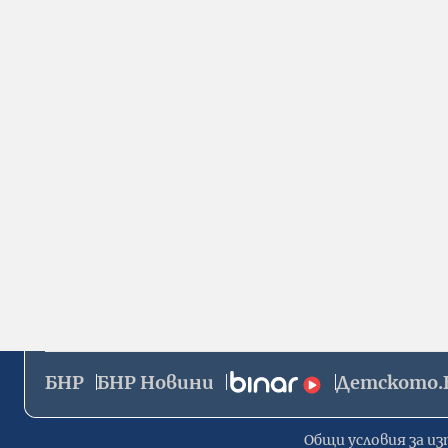
БНР
БНР Новини
Детското.
Общи условия за из