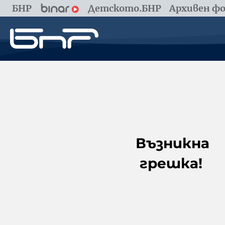
БНР
Детското.БНР
Архивен фо
Възникна
грешка!