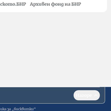
ското.БНР
Архивен фонд на БНР
Нагоре
ика за „бисквитки“