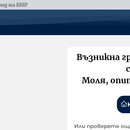
нд на БНР
Възникна г
Моля, опи
Или проверете ощ