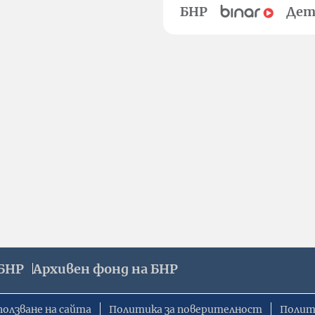
БНР
Дет
БНР
Архивен фонд на БНР
ползване на сайта
Политика за поверителност
Полит